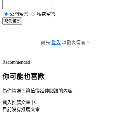
公開留言
私密留言
發佈留言
請先
登入
以發表留言。
Recommended
你可能也喜歡
為你精選 3 篇值得延伸閱讀的內容
載入推薦文章中...
目前沒有推薦文章