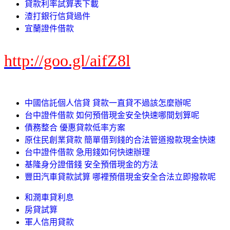
貸款利率試算表下載
渣打銀行信貸過件
宜蘭證件借款
http://goo.gl/aifZ8l
中國信託個人信貸 貸款一直貸不過該怎麼辦呢
台中證件借款 如何預借現金安全快速哪間划算呢
債務整合 優惠貸款低率方案
原住民創業貸款 簡單借到錢的合法管道撥款現金快速
台中證件借款 急用錢如何快速辦理
基隆身分證借錢 安全預借現金的方法
豐田汽車貸款試算 哪裡預借現金安全合法立即撥款呢
和潤車貸利息
房貸試算
軍人信用貸款