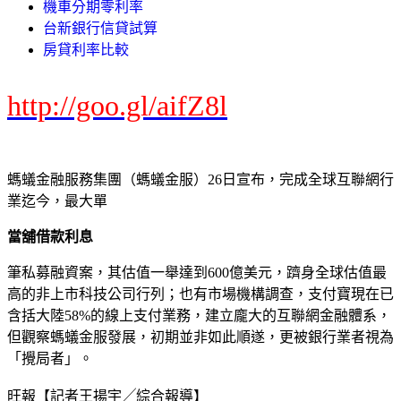
機車分期零利率
台新銀行信貸試算
房貸利率比較
http://goo.gl/aifZ8l
螞蟻金融服務集團（螞蟻金服）26日宣布，完成全球互聯網行
業迄今，最大單
當舖借款利息
筆私募融資案，其估值一舉達到600億美元，躋身全球估值最
高的非上市科技公司行列；也有市場機構調查，支付寶現在已
含括大陸58%的線上支付業務，建立龐大的互聯網金融體系，
但觀察螞蟻金服發展，初期並非如此順遂，更被銀行業者視為
「攪局者」。
旺報【記者王揚宇╱綜合報導】