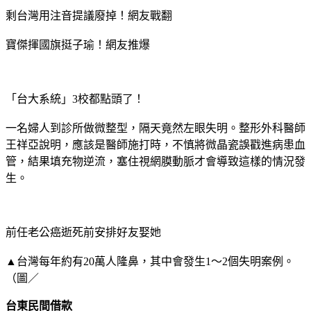
剩台灣用注音提議廢掉！網友戰翻
寶傑揮國旗挺子瑜！網友推爆
「台大系統」3校都點頭了！
一名婦人到診所做微整型，隔天竟然左眼失明。整形外科醫師
王祥亞說明，應該是醫師施打時，不慎將微晶瓷誤戳進病患血
管，結果填充物逆流，塞住視網膜動脈才會導致這樣的情況發
生。
前任老公癌逝死前安排好友娶她
▲台灣每年約有20萬人隆鼻，其中會發生1～2個失明案例。
（圖／
台東民間借款