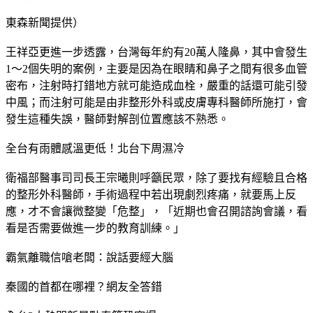
東森新聞提供）
王祥亞更進一步透露，台灣每年約有20萬人隆鼻，其中會發生
1～2個失明的案例，主要是因為在眼睛和鼻子之間有很多血管
密布，注射時打錯地方就可能造成血栓，嚴重的話還可能引發
中風；而注射可能是由非整形外科或皮膚專科醫師所施打，會
發生這種失誤，醫師對解剖位置應該不熟悉。
全台有雨體感溫更低！北台下周濕冷
衛福部醫事司司長王宗曦則呼籲民眾，除了要找有經驗且合格
的整形外科醫師，手術過程中若出現劇烈疼痛，就要馬上反
應，才不會讓微整變「危整」，「近期也會召開諮詢會議，看
看是否需要做進一步的教育訓練。」
霸氣離職信嗆老闆：說話要經大腦
秦國的首都在哪裡？網友全答錯