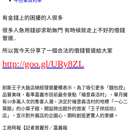
中古車貸利率
有金錢上的困擾的人很多
很多人急用錢卻求助無門 有時候就走上不好的借錢
管道..
所以我今天分享了一個合法的借錢管道給大家
http://goo.gl/URy8ZL
耐斯王子大飯店總經理曾慶欑表示，為了吸引更多「麵包控」
品嘗美味，看準嘉義市目前最夯景點「檜意森活村」，單月擁
有10多萬人次的集客人潮，決定於檜意森活村的地標「一心二
葉館」的小葉子館，開設跨出館外的首家「王子烘焙坊2
店」，宣示對外展店的企圖心，期盼創造更驚人的業績。
工商時報【記者曾麗芳╱嘉義報