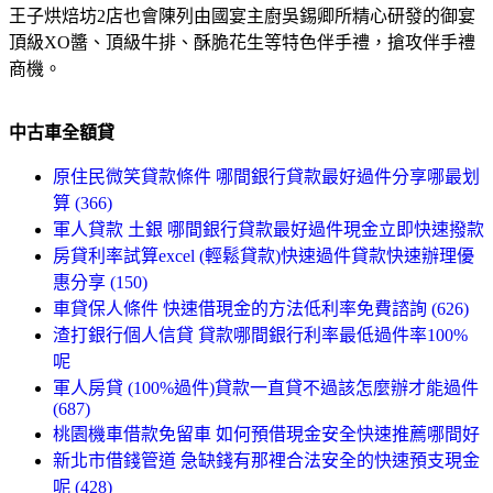
王子烘焙坊2店也會陳列由國宴主廚吳錫卿所精心研發的御宴
頂級XO醬、頂級牛排、酥脆花生等特色伴手禮，搶攻伴手禮
商機。
中古車全額貸
原住民微笑貸款條件 哪間銀行貸款最好過件分享哪最划
算 (366)
軍人貸款 土銀 哪間銀行貸款最好過件現金立即快速撥款
房貸利率試算excel (輕鬆貸款)快速過件貸款快速辦理優
惠分享 (150)
車貸保人條件 快速借現金的方法低利率免費諮詢 (626)
渣打銀行個人信貸 貸款哪間銀行利率最低過件率100%
呢
軍人房貸 (100%過件)貸款一直貸不過該怎麼辦才能過件
(687)
桃園機車借款免留車 如何預借現金安全快速推薦哪間好
新北市借錢管道 急缺錢有那裡合法安全的快速預支現金
呢 (428)